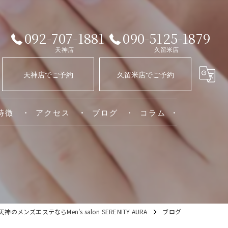
092-707-1881
090-5125-1879
天神店
久留米店
天神店でご予約
久留米店でご予約
特徴
アクセス
ブログ
コラム
天神店
ートメント
久留米店
ション
神のメンズエステならMen's salon SERENITY AURA
ブログ