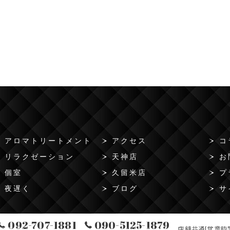
アロマトリートメント
アクセス
コ
リラクゼーション
天神店
お
個室
久留米店
プ
夜遅く
ブログ
サ
092-707-1881
090-5125-1879
店舗共通[営業時間]
福岡県天神のメンズエステならMen's salon SERENITY AURA ALL RIGHTS R