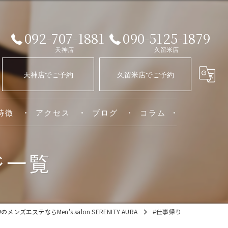
092-707-1881
090-5125-1879
天神店
久留米店
天神店でご予約
久留米店でご予約
特徴
アクセス
ブログ
コラム
天神店
ジ一覧
ートメント
久留米店
ション
メンズエステならMen's salon SERENITY AURA
#仕事帰り