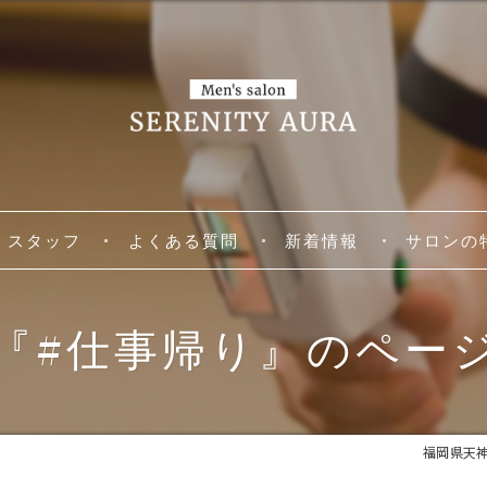
スタッフ
よくある質問
新着情報
サロンの
脱毛
『#仕事帰り』のペー
アロマトリ
リラクゼー
福岡県天神の
個室