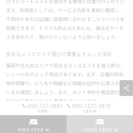
ロマトリートメントを提供する業種と位置付けられてい
ます。利用者としては、サービス内容を事前に確認し、
不明点があれば店舗に直接問い合わせることでリスクを
回避できます。トラブル防止のためにも、違法なサービ
スを求めたり、受けたりしないよう心掛けましょう。
安全なメンズエステ選びで重要なチェック項目
福岡や北九州エリアで安全なメンズエステを選ぶ際は、
いくつかのチェック項目があります。まず、店舗の所在
地が明確で、ビル名や階数など詳細な住所が公表されて
いるか確認しましょう。また、ネット予約や電話受付の
対応が丁寧かどうかも重要なポイントです。
092-707-1881
090-5125-1879
天神店
久留米店
次に、在籍しているセラピストの情報やプロフィール写
真が掲載されているかも確認しましょう。さらに、コー
ス内容や料金体系が明確で、追加料金や不明瞭なオプシ
天神店【予約】
久留米店【予約】