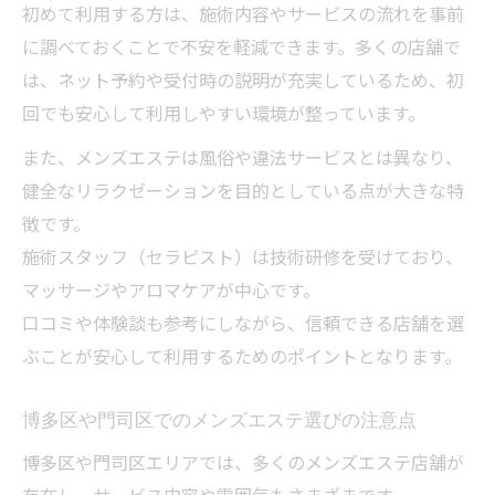
メンズエステの口コミや評判活用術
初めて利用する方は、施術内容やサービスの流れを事前
に調べておくことで不安を軽減できます。多くの店舗で
予約から来店までのスムーズな流れを押さ
は、ネット予約や受付時の説明が充実しているため、初
えよう
回でも安心して利用しやすい環境が整っています。
メンズエステ利用時のトラブル回避術を解
説
また、メンズエステは風俗や違法サービスとは異なり、
健全なリラクゼーションを目的としている点が大きな特
リラクゼーション重視ならメンズエステで得ら
徴です。
れる癒やし体験
施術スタッフ（セラピスト）は技術研修を受けており、
メンズエステ特有のリラクゼーション効果
マッサージやアロマケアが中心です。
とは
口コミや体験談も参考にしながら、信頼できる店舗を選
アロマやリンパ施術で癒やしを実感する方
ぶことが安心して利用するためのポイントとなります。
法
博多区・門司区で人気の癒やしメニューを
博多区や門司区でのメンズエステ選びの注意点
体験
博多区や門司区エリアでは、多くのメンズエステ店舗が
個室空間で味わうメンズエステならではの
存在し、サービス内容や雰囲気もさまざまです。