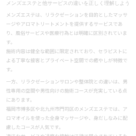
メンズエステと他サービスの違いを正しく理解しよう
安全なメンズエステ選びで重要なチェック
メンズエステは、リラクゼーションを目的としたマッサ
項目
ージやアロマトリートメントを提供するサービスであ
セラピストやサービス内容の確認方法
り、風俗サービスや医療行為とは明確に区別されていま
利用者目線で考えるトラブル回避策
す。
メンズエステ体験で知っておきたいマナーとル
施術内容は健全な範囲に限定されており、セラピストに
ール
よる丁寧な接客とプライベート空間での癒やしが特徴で
メンズエステ利用時に守るべき基本マナー
す。
快適な体験を得るためのルール徹底解説
一方、リラクゼーションサロンや整体院との違いは、男
施術前後に気をつけるべきポイント
性専用の空間や男性向けの施術コースが充実している点
セラピストと良好な関係を築くコツ
にあります。
福岡市博多区や北九州市門司区のメンズエステでは、ア
トラブルを防ぐための利用マナー
ロマオイルを使った全身マッサージや、身だしなみに配
慮したコースが人気です。
違法なサービスや過度な接触は法律で禁止されているた