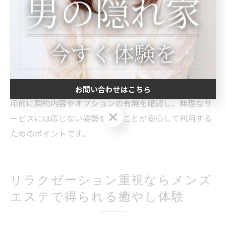
に利用を中止し、関係機関への相談も検討してくださ
い。また、施術中に不快な思いをした場合は、遠慮せず
スタッフに伝えることが大切です。利用者としてのマナ
ーを守ることも、トラブル防止に繋がります。
実際の口コミでは、「施術内容が説明と異なった」「追
加料金を請求された」といった声も見受けられます。利
お問い合わせはこちら
用前に契約内容やオプションの有無を確認し、無理なサ
お問い合わせはこちら
ービスには応じない姿勢を持つことが安心して利用する
ためのポイントです。
リラクゼーション重視ならメンズ
エステで得られる癒やし体験