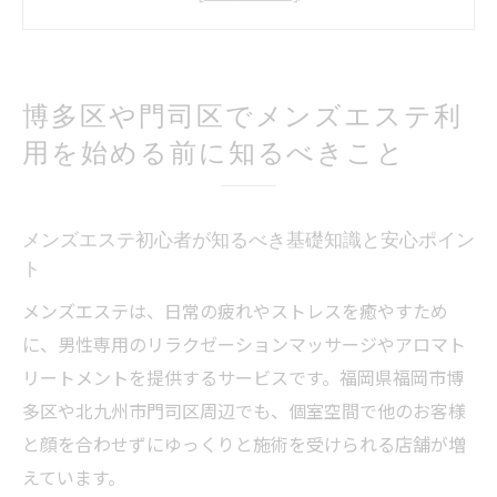
博多区や門司区でのメンズエステ選びの注
意点
メンズエステと他サービスの違いを正しく
博多区や門司区でメンズエステ利
理解しよう
用を始める前に知るべきこと
トラブル回避に役立つメンズエステ利用前
の準備
メンズエステで心地よく過ごすための心構
メンズエステ初心者が知るべき基礎知識と安心ポイン
え
ト
福岡市博多区・門司区のメンズエステを安心し
メンズエステは、日常の疲れやストレスを癒やすため
て楽しむコツ
に、男性専用のリラクゼーションマッサージやアロマト
安心して利用できるメンズエステ店舗の見
リートメントを提供するサービスです。福岡県福岡市博
極め方
多区や北九州市門司区周辺でも、個室空間で他のお客様
信頼できるメンズエステを選ぶためのポイ
と顔を合わせずにゆっくりと施術を受けられる店舗が増
ント
えています。