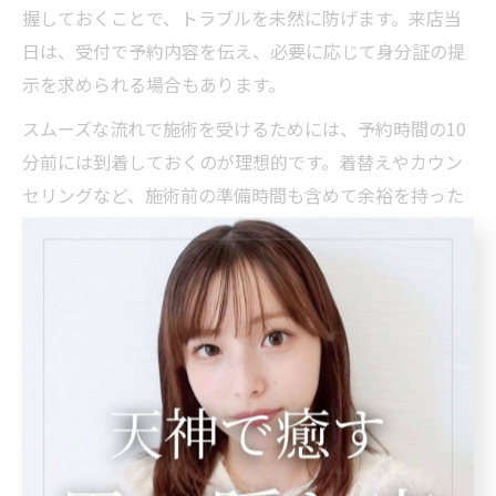
握しておくことで、トラブルを未然に防げます。来店当
日は、受付で予約内容を伝え、必要に応じて身分証の提
示を求められる場合もあります。
スムーズな流れで施術を受けるためには、予約時間の10
分前には到着しておくのが理想的です。着替えやカウン
セリングなど、施術前の準備時間も含めて余裕を持った
行動を心がけましょう。
メンズエステ利用時のトラブル回避術を解説
メンズエステ利用時にトラブルを回避するためには、事
前の情報収集と店舗選びが鍵となります。サービス内容
や料金体系、利用規約をしっかり確認し、疑問点は予約
時や来店前に問い合わせておきましょう。
違法サービスや風俗的な行為を勧誘された場合は、即座