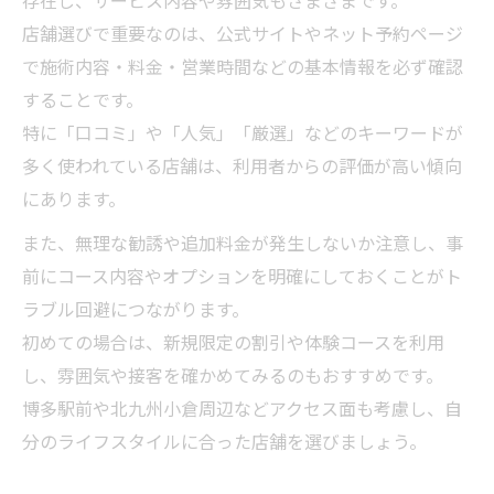
癒やし
店舗選びで重要なのは、公式サイトやネット予約ページ
メンズエステの癒やし体験を最大限に楽し
で施術内容・料金・営業時間などの基本情報を必ず確認
む秘訣
することです。
初めてでも失敗しないメンズエステ使い方ガイ
特に「口コミ」や「人気」「厳選」などのキーワードが
ド
多く使われている店舗は、利用者からの評価が高い傾向
初めてのメンズエステ利用で意識すべき流
にあります。
れ
また、無理な勧誘や追加料金が発生しないか注意し、事
予約手順や来店時の注意ポイントを解説
前にコース内容やオプションを明確にしておくことがト
メンズエステでの施術内容と選び方のコツ
ラブル回避につながります。
オプション利用時に気をつけたいポイント
初めての場合は、新規限定の割引や体験コースを利用
メンズエステで失敗しないための心得
し、雰囲気や接客を確かめてみるのもおすすめです。
博多駅前や北九州小倉周辺などアクセス面も考慮し、自
健全に楽しむメンズエステの選び方と注意点
分のライフスタイルに合った店舗を選びましょう。
健全なメンズエステ店を見分けるポイント
違法サービスを避けるための基礎知識